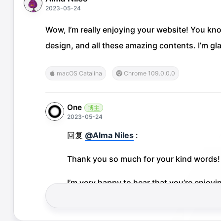
2023-05-24
Wow, I’m really enjoying your website! You know 
design, and all these amazing contents. I’m g
macOS Catalina
Chrome 109.0.0.0
One
博主
2023-05-24
回复
@Alma Niles
:
Thank you so much for your kind words!
I’m very happy to hear that you’re enjoyin
passion into creating this website, and it
macOS Catalina
Safari 16.5