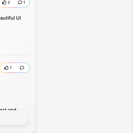
2
1
autiful UI
1
fort and