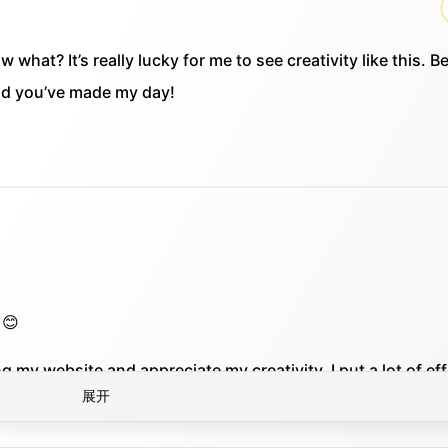
what? It’s really lucky for me to see creativity like this. Be
lad you’ve made my day!
 😊
g my website and appreciate my creativity. I put a lot of ef
展开
 means a lot to me that you like it. 😊