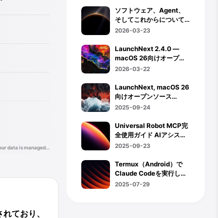
ソフトウェア、Agent、
そしてこれからについて
の最近の雑感
2026-03-23
LaunchNext 2.4.0 —
macOS 26向けオープン
ソースLaunchpadがトラ
2026-03-22
ックパッドジェスチャ
ー・ホットコーナー・ア
LaunchNext, macOS 26
プリアンインストール連
向けオープンソース
携に対応
Launchpad
2025-09-24
Universal Robot MCP完
全使用ガイド AIアシスタ
ントで産業ロボット制御
2025-09-23
Termux（Android）で
Claude Codeを実行して
Claude Code Routerをセ
2025-07-29
ットアップする
されており、