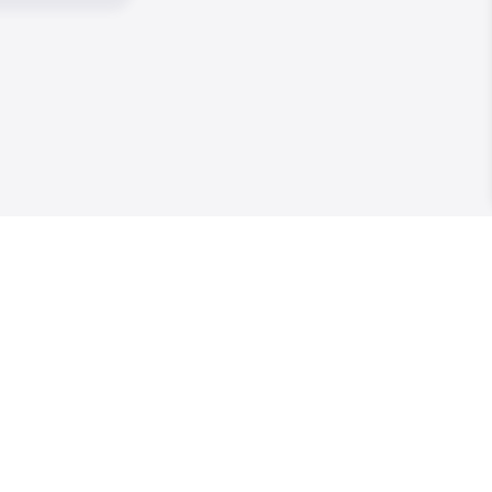
+
+
+