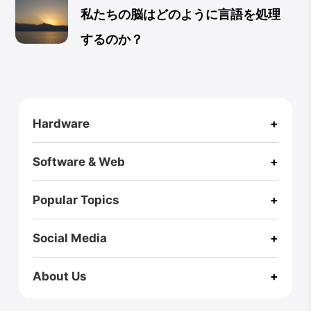
私たちの脳はどのように言語を処理
するのか？
CloseX
Hardware
+
Footer
RZ ULTRA CASE
Pi One
RPI Zero2W Case
A Box
Software & Web
+
Fusion X
Fusion X User Guide
Homepage
Blog (International)
Virus Explorer🚀
Webs of Wisdom
Popular Topics
+
AI
3D Printing
Game
Hexo
Music
Linux
Bio
Social Media
+
Medium
Twitter
GitHub
Linkedin
Youtube
Instagram
Bento
Zenn
About Us
+
Privacy Policy
Copyright
What's New
About
Contact Us
RSS
Status
Site Map