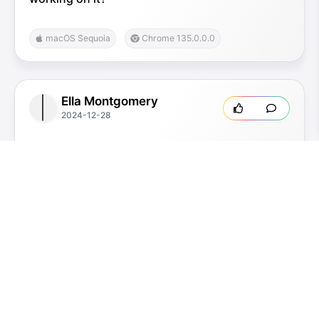
macOS Sequoia
Chrome 135.0.0.0
Ella Montgomery
2024-12-28
Interested in your new project 😁
iOS 18.2
Safari 18.2
CloseX
The latest news and updates,
Footer
direct from CloseX.