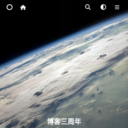
Home
Main Site
IP Toolbox
FusionX
博客三周年