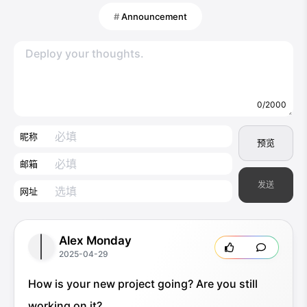
Announcement
0/2000
昵称
预览
邮箱
发送
网址
Alex Monday
2025-04-29
How is your new project going? Are you still
working on it?