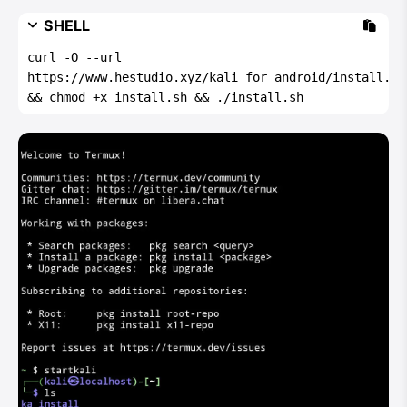
SHELL
curl -O --url 
https://www.hestudio.xyz/kali_for_android/install.sh 
&& chmod +x install.sh && ./install.sh