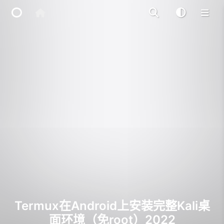
Home
Main Site
IP Toolbox
FusionX
Termux在Android上安装完整Kali桌
面环境（免root）2022