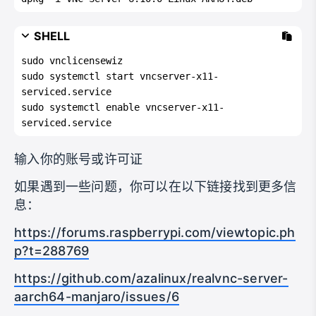
SHELL
sudo vnclicensewiz
sudo systemctl start vncserver-x11-
serviced.service
sudo systemctl enable vncserver-x11-
serviced.service
输入你的账号或许可证
如果遇到一些问题，你可以在以下链接找到更多信
息：
https://forums.raspberrypi.com/viewtopic.ph
p?t=288769
https://github.com/azalinux/realvnc-server-
aarch64-manjaro/issues/6