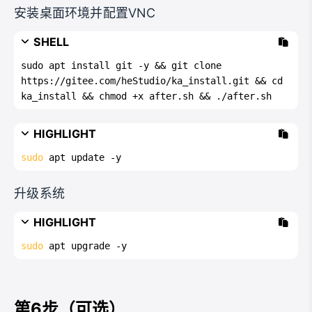
安装桌面环境并配置VNC
SHELL
sudo apt install git -y && git clone 
https://gitee.com/heStudio/ka_install.git && cd 
ka_install && chmod +x after.sh && ./after.sh
HIGHLIGHT
sudo
 apt update -y
升级系统
HIGHLIGHT
sudo
 apt upgrade -y
第6步（可选）