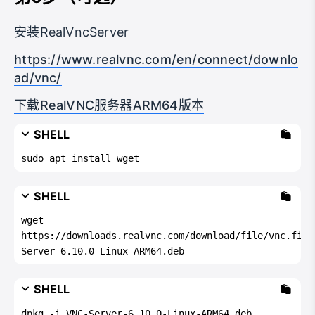
安装RealVncServer
https://www.realvnc.com/en/connect/downlo
ad/vnc/
下载RealVNC服务器ARM64版本
SHELL
sudo apt install wget
SHELL
wget 
https://downloads.realvnc.com/download/file/vnc.file
Server-6.10.0-Linux-ARM64.deb
SHELL
dpkg -i VNC-Server-6.10.0-Linux-ARM64.deb