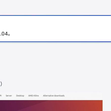
.04。
统）