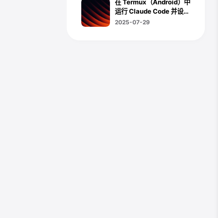
在 Termux（Android）中
运行 Claude Code 并设置
Claude Code Router
2025-07-29