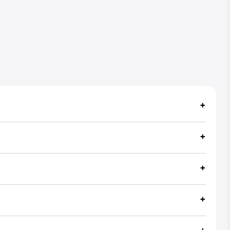
+
+
+
+
+